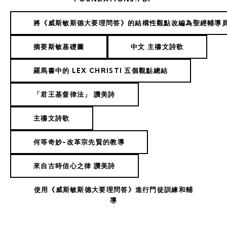
將《威斯敏斯德大要理問答》的結構性觀點改編為聖經輔導員培
摘要斯敏基礎圖
中文 主禱文詩歌
羅馬書中的 LEX CHRISTI 五個觀點總結
「君王基督律法」 讚美詩
主禱文詩歌
何等奇妙-改革宗先賢的教導
來自古時信心之律 讚美詩
使用《威斯敏斯德大要理問答》進行門徒訓練和輔
導