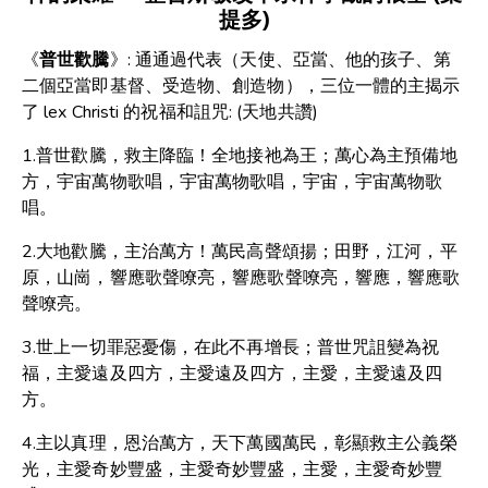
提多)
《
普世歡騰
》: 通通過代表（天使、亞當、他的孩子、第
二個亞當即基督、受造物、創造物），三位一體的主揭示
了 lex Christi 的祝福和詛咒: (天地共讚)
1.普世歡騰，救主降臨！全地接祂為王；萬心為主預備地
方，宇宙萬物歌唱，宇宙萬物歌唱，宇宙，宇宙萬物歌
唱。
2.大地歡騰，主治萬方！萬民高聲頌揚；田野，江河，平
原，山崗，響應歌聲嘹亮，響應歌聲嘹亮，響應，響應歌
聲嘹亮。
3.世上一切罪惡憂傷，在此不再增長；普世咒詛變為祝
福，主愛遠及四方，主愛遠及四方，主愛，主愛遠及四
方。
4.主以真理，恩治萬方，天下萬國萬民，彰顯救主公義榮
光，主愛奇妙豐盛，主愛奇妙豐盛，主愛，主愛奇妙豐