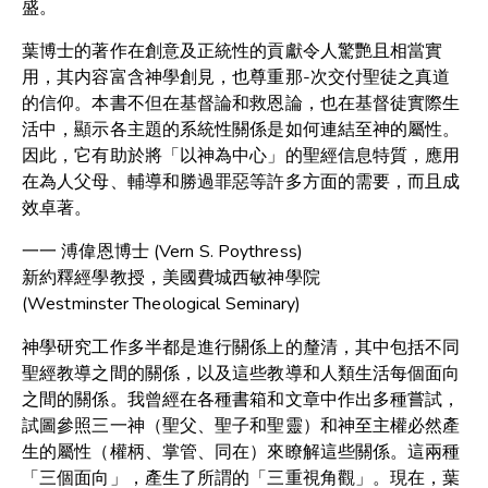
盛。
葉博士的著作在創意及正統性的貢獻令人驚艷且相當實
用，其内容富含神學創見，也尊重那-次交付聖徒之真道
的信仰。本書不但在基督論和救恩論，也在基督徒實際生
活中，顯示各主題的系統性關係是如何連結至神的屬性。
因此，它有助於將「以神為中心」的聖經信息特質，應用
在為人父母、輔導和勝過罪惡等許多方面的需要，而且成
效卓著。
一一 溥偉恩博士 (Vern S. Poythress)
新約釋經學教授，美國費城西敏神學院
(Westminster Theological Seminary)
神學研究工作多半都是進行關係上的釐清，其中包括不同
聖經教導之間的關係，以及這些教導和人類生活每個面向
之間的關係。我曾經在各種書箱和文章中作出多種嘗試，
試圖參照三一神（聖父、聖子和聖靈）和神至主權必然產
生的屬性（權柄、掌管、同在）來瞭解這些關係。這兩種
「三個面向」，產生了所謂的「三重視角觀」。現在，葉