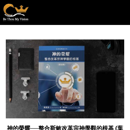
神的榮耀──整合斯敏改革宗神學觀的根基 (葉