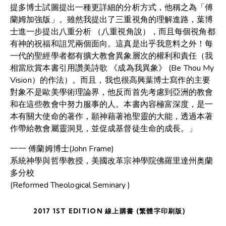
提多博士試圖提出一種更詳細的分析方式，他稱之為「傅
蘭姆加強版」。雖然我提出了三重視角的理解進路，葉博
士進一步提出八重分析 （八重視角說），而且每個視角都
有神的祝福和詛咒兩個面向。這真是出乎我意料之外！每
一代的聖經學者都有擴大教會異象層次的權利和責任（我
相當欣賞本書引用讚美詩歌 《成為我異象》 (Be Thou My
Vision）的作法）。而且，我也很高興葉博士寫作的主要
對象不是歐美學術理論界，他反而首先考慮到亞洲的教會
和在這些教會中努力服事的人。本書內容極富深度，是一
本有關大使命的著作，願神藉著祂聖靈的大能，透過本著
作帶給教會屬靈洞見，並促成基督徒生命的成長。」
一一 傅蘭姆博士(John Frame)
系統神學與哲學教授，美國改革宗神學院佛羅里達州奥蘭
多分校
(Reformed Theological Seminary )
2017 1ST EDITION 線上購書 (繁體字印刷版)